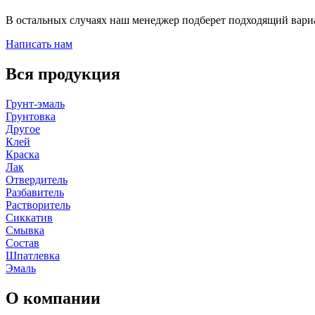
В остальных случаях наш менеджер подберет подходящий вари
Написать нам
Вся продукция
Грунт-эмаль
Грунтовка
Другое
Клей
Краска
Лак
Отвердитель
Разбавитель
Растворитель
Сиккатив
Смывка
Состав
Шпатлевка
Эмаль
О компании