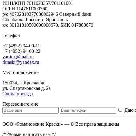
ИНН/КПП 7611023357/761101001
ОГРН 1147611000360
р/с 40702810377030002946 Северный банк
Сбербанка России г. Ярославль
к/с 30101810500000000670, БИК 047888670
Телефон
+7 (4852) 94-00-11
+7 (4852) 94-00-22
yar-tex@mail.ru
rkraski@yandex.ru
Местоположение
150034, г. Ярославль,
ул. Спартаковская д. 2а
Схема проезда
Перезвоните мне
Даю 
ООО «Романовские Краски» — © Все права защищены
/* Формв написать нам */