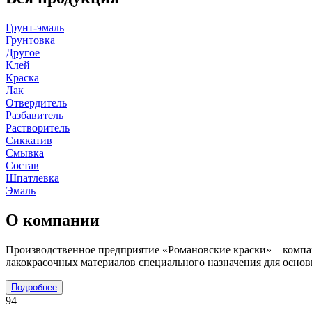
Грунт-эмаль
Грунтовка
Другое
Клей
Краска
Лак
Отвердитель
Разбавитель
Растворитель
Сиккатив
Смывка
Состав
Шпатлевка
Эмаль
О компании
Производственное предприятие «Романовские краски» – компан
лакокрасочных материалов специального назначения для основ
Подробнее
94