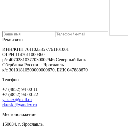
Реквизиты
ИНН/КПП 7611023357/761101001
ОГРН 1147611000360
р/с 40702810377030002946 Северный банк
Сбербанка России г. Ярославль
к/с 30101810500000000670, БИК 047888670
Телефон
+7 (4852) 94-00-11
+7 (4852) 94-00-22
yar-tex@mail.ru
rkraski@yandex.ru
Местоположение
150034, г. Ярославль,